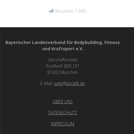
Besucher:
1.543
Bayerischer Landesverband für Bodybuilding, Fitness
und Kraftsport e.V.
Geschäftsstelle
Postfach 800 231
81602 München
E-Mail:
web@blv-bfk.de
ÜBER UNS
DATENSCHUTZ
IMPRESSUM