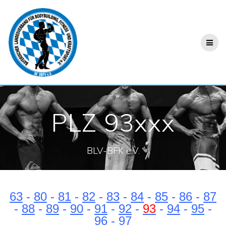
PLZ 93xxx
BLV-BFK e.V.
63
-
80
-
81
-
82
-
83
-
84
-
85
-
86
-
87
-
88
-
89
-
90
-
91
-
92
-
93
-
94
-
95
-
96
-
97