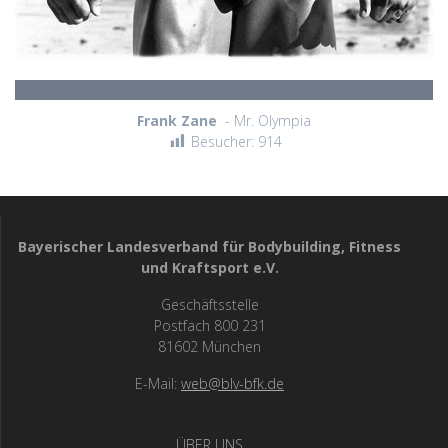
Frank Zane
- Mr. Olympia
Besucher:
914
Bayerischer Landesverband für Bodybuilding, Fitness
und Kraftsport e.V.
Geschäftsstelle
Postfach 800 231
81602 München
E-Mail:
web@blv-bfk.de
ÜBER UNS