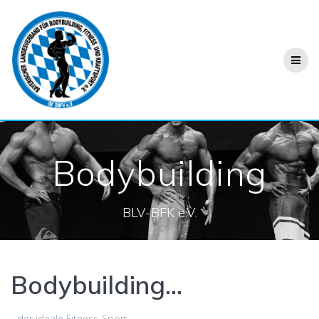
Bodybuilding
BLV-BFK e.V.
Bodybuilding...
...der ideale Fitness-Sport