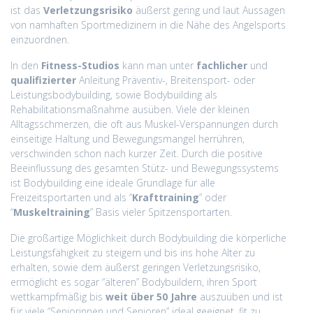
ist das
Verletzungsrisiko
äußerst gering und laut Aussagen
von namhaften Sportmedizinern in die Nähe des Angelsports
einzuordnen.
In den
Fitness-Studios
kann man unter
fachlicher
und
qualifizierter
Anleitung Präventiv-, Breitensport- oder
Leistungsbodybuilding, sowie Bodybuilding als
Rehabilitationsmaßnahme ausüben. Viele der kleinen
Alltagsschmerzen, die oft aus Muskel-Verspannungen durch
einseitige Haltung und Bewegungsmangel herrühren,
verschwinden schon nach kurzer Zeit. Durch die positive
Beeinflussung des gesamten Stütz- und Bewegungssystems
ist Bodybuilding eine ideale Grundlage für alle
Freizeitsportarten und als “
Krafttraining
” oder
“
Muskeltraining
” Basis vieler Spitzensportarten.
Die großartige Möglichkeit durch Bodybuilding die körperliche
Leistungsfähigkeit zu steigern und bis ins hohe Alter zu
erhalten, sowie dem äußerst geringen Verletzungsrisiko,
ermöglicht es sogar “älteren” Bodybuildern, ihren Sport
wettkampfmäßig bis
weit über 50 Jahre
auszuüben und ist
für viele “Seniorinnen und Senioren” ideal geeignet, fit zu