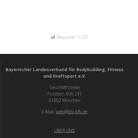
Besucher:
1.737
Bayerischer Landesverband für Bodybuilding, Fitness
und Kraftsport e.V.
Geschäftsstelle
Postfach 800 231
81602 München
E-Mail:
web@blv-bfk.de
ÜBER UNS