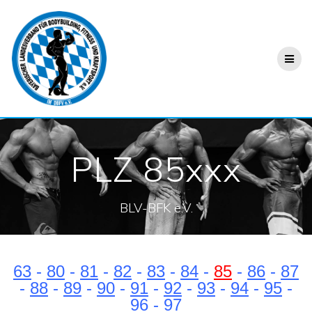
PLZ 85xxx
BLV-BFK e.V.
63
-
80
-
81
-
82
-
83
-
84
-
85
-
86
-
87
-
88
-
89
-
90
-
91
-
92
-
93
-
94
-
95
-
96
-
97