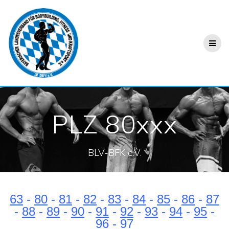
PLZ 80xxx
BLV-BFK e.V.
63
-
80
-
81
-
82
-
83
-
84
-
85
-
86
-
87
-
88
-
89
-
90
-
91
-
92
-
93
-
94
-
95
-
96
-
97